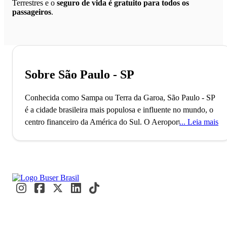
Terrestres e o
seguro de vida é gratuito para todos os
passageiros
.
Sobre São Paulo - SP
Conhecida como Sampa ou Terra da Garoa, São Paulo - SP
é a cidade brasileira mais populosa e influente no mundo, o
centro financeiro da América do Sul.
O Aeroporto de
Leia mais
Guarulhos, o segundo maior do Brasil, conecta São Paulo
ao mundo, refletindo seu status como uma metrópole global
alfa. Com mais de 11 milhões de habitantes, a cidade é
reconhecida como a Capital Mundial da Gastronomia, onde
eventos internacionais como a Bienal de Arte e a São Paulo
Fashion Week acontecem. Paulistanos e visitantes se
misturam nos movimentados terminais e nas ruas vibrantes,
criando um fluxo constante de cultura e inovação.
A caminho