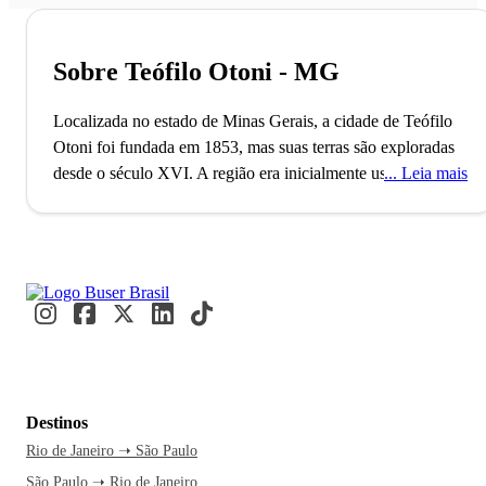
Sobre Teófilo Otoni - MG
Localizada no estado de Minas Gerais, a cidade de Teófilo
Otoni foi fundada em 1853, mas suas terras são exploradas
desde o século XVI. A região era inicialmente usada para
Leia mais
exploração de ouro e pedras preciosas, com expedições
lideradas por Theophilo Benedicto Otini. Batizada
posteriormente com o nome de seu explorador, o município
surgiu às margens do Rio de Todos os Santos e se
consolidou como referência em exploração de pedras
preciosas.
Teófilo Otoni faz jus a fama do estado de Minas Gerais, de
que quem o conhece, não esquece jamais. Entre as opções
Destinos
de lugares para conhecer, você não pode deixar visitar os
Rio de Janeiro ➝ São Paulo
garimpos. Afinal a cidade é conhecida como a “Capital das
São Paulo ➝ Rio de Janeiro
Pedras Preciosas e você não pode perder uma oportunidade