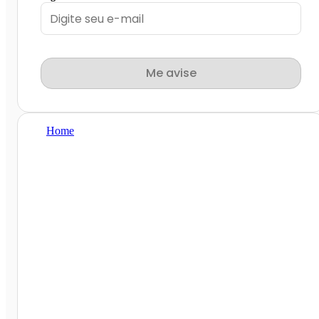
Me avise
Home