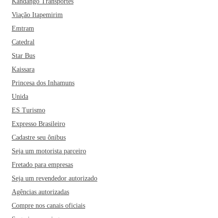
Kandango Transportes
Viação Itapemirim
Emtram
Catedral
Star Bus
Kaissara
Princesa dos Inhamuns
Unida
ES Turismo
Expresso Brasileiro
Cadastre seu ônibus
Seja um motorista parceiro
Fretado para empresas
Seja um revendedor autorizado
Agências autorizadas
Compre nos canais oficiais