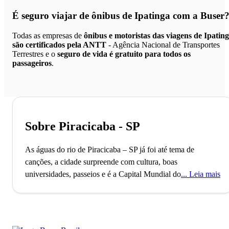
É seguro viajar de ônibus de Ipatinga
com a Buser
Todas as empresas de
ônibus e motoristas das viagens de Ipatin
são certificados pela ANTT
- Agência Nacional de Transportes
Terrestres e o
seguro de vida é gratuito para todos os
passageiros
.
Sobre Piracicaba - SP
As águas do rio de Piracicaba – SP já foi até tema de
canções, a cidade surpreende com cultura, boas
universidades, passeios e é a Capital Mundial do Humor.
Leia mais
Piracicaba, fundada em 1767, é conhecida como a “Capital
Mundial do Humor” graças ao seu famoso Salão
Internacional de Humor, realizado desde 1974. Com mais de
400 mil habitantes, a cidade se destaca como um importante