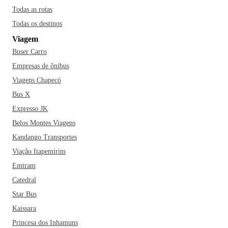
‌também‌ ‌pelo‌ ‌seu‌ ‌Festival‌ ‌de‌ ‌Teatro,‌ ‌um‌ ‌dos‌ ‌principais‌
Todas as rotas
‌eventos‌ ‌artísticos‌ ‌do‌ ‌Brasil‌ ‌e‌ ‌que‌ ‌reúne mais‌ ‌de‌ ‌340‌
Todas os destinos
‌espetáculos‌ ‌e‌ ‌dezenas‌ ‌de‌ ‌eventos‌ ‌simultâneos, todos os
Viagem
anos.
‌Provavelmente‌ ‌você‌ também ‌já‌ ‌ouviu‌ falar ‌sobre‌ ‌as‌
Buser Carro
‌áreas‌ ‌verdes‌ ‌de‌ ‌Curitiba,‌ ‌não‌ ‌é‌ ‌mesmo?‌ ‌Isso‌ ‌se‌ ‌dá‌ ‌porque‌ ‌a‌
‌cidade‌ ‌é‌ ‌conhecida‌ ‌como‌ ‌a‌ ‌Capital‌ ‌Ecológica‌ ‌do‌ ‌Brasil‌ ‌e‌
Empresas de ônibus
‌cidade‌ ‌mais‌ ‌sustentável ambientalmente‌ ‌da‌ ‌América‌ ‌Latina‌.
Viagens Chapecó
Além de ser ‌cercada‌ ‌por‌ ‌tanto‌ ‌verde,‌ ‌Curitiba‌ também‌ é ‌a‌
Bus X
‌capital‌ ‌mais‌ ‌fria‌ ‌do‌ ‌Brasil.‌ ‌No‌ ‌inverno,‌ ‌a‌ ‌temperatura‌ ‌pode‌
Expresso JK
‌chegar‌ ‌a‌ ‌0ºC.‌ ‌Pois‌ ‌é,‌ ‌não esqueça de levar um bom casaco
Belos Montes Viagens
na mala para curtir esse friozinho!
‌Se ‌você‌ ‌está‌ ‌planejando‌ ‌a‌
Kandango Transportes
‌sua‌ ‌viagem‌ ‌para‌ ‌Curitiba,‌ ‌mas‌ ‌está‌ ‌preocupado‌ ‌em‌ ‌não‌ ‌ter‌
‌tempo‌ ‌de‌ ‌visitar‌ ‌tudo,‌ ‌fique‌ ‌tranquilo!‌ ‌Curitiba‌ ‌não‌ ‌fecha.‌
Viação Itapemirim
‌Pelo menos não na‌ ‌Rua‌ ‌24‌ ‌Horas,‌ ‌um‌ ‌espaço‌ ‌cheinho‌ ‌de‌
Emtram
‌estabelecimentos‌ ‌de‌ ‌serviços,‌ ‌lojas‌ ‌e‌ ‌restaurantes‌ ‌que‌
Catedral
‌funciona‌m ‌o‌ ‌dia‌ ‌inteiro,‌ ‌sem‌ ‌parar.‌ ‌Ah,‌ ‌não‌ ‌deixe‌ de‌ ‌fazer‌
Star Bus
‌um‌ ‌passeio‌ ‌pelo‌ ‌maravilhoso‌ ‌Jardim‌ ‌Botânico,‌ cartão-postal
Kaissara
da cidade, com arquitetura ‌inspirada no estilo ‌francês.‌ ‌O‌
Princesa dos Inhamuns
‌Parque‌ ‌Barigui,‌ o Centro Histórico, o Bosque Alemão, ‌o‌