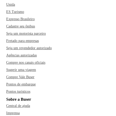
‌Parque‌ ‌Tanguá‌ ‌e‌ ‌o‌ ‌Museu‌ ‌Oscar‌ ‌Niemeyer também‌ ‌são
Unida
pontos obrigatórios ‌no‌ ‌seu‌ ‌roteiro. Vale a pena tirar um dia
ES Turismo
para fazer o famoso passeio de trem pela Serra do Mar, que
Expresso Brasileiro
oferece belas paisagens.
Ah, e se bater aquela fome, não
Cadastre seu ônibus
deixe de conhecer o bairro Santa Felicidade, especializado
Seja um motorista parceiro
em gastronomia italiana com diversos restaurantes, cantinas
Fretado para empresas
e vinícolas - destaque para o restaurante Madalosso -, dar
um pulo no Mercado Municipal e se deliciar com os quitutes
Seja um revendedor autorizado
regionais, como o pinhão com carne seca ou aproveitar as
Agências autorizadas
vilas gastronômicas e experimentar pratos típicos como os
Compre nos canais oficiais
costelões, pão com bolinho e a carne de onça.
Sugerir uma viagem
Compre Vale Buser
Pontos de embarque
Pontos turísticos
Sobre a Buser
Central de ajuda
Imprensa