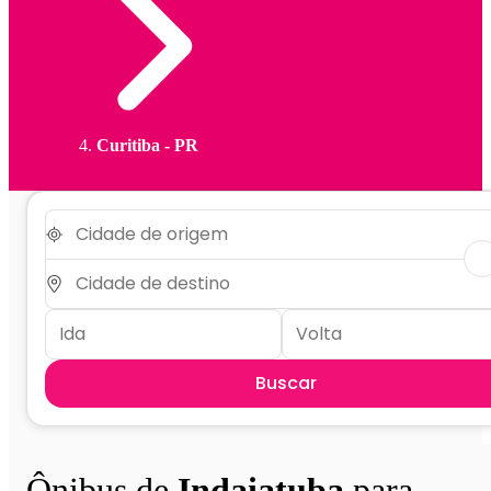
Curitiba - PR
Buscar
Ônibus de
Indaiatuba
para