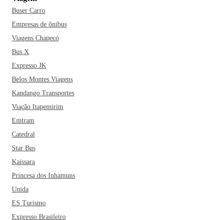
governador), o Centro Histórico de São Luís (esse é um
Buser Carro
daqueles que não pode faltar no roteiro), o Museu do
Reggae e a Igreja da Sé. Não esqueça do protetor solar e da
Empresas de ônibus
câmera, pois o calor e as belas paisagens farão parte dessa
Viagens Chapecó
viagem.
Bus X
Expresso JK
Um ditado popular diz que saco vazio não para em pé e com
Belos Montes Viagens
tantas opções do que comer em São Luís, nem precisa se
Kandango Transportes
preocupar, pois bons pratos não faltam no local. Os
restaurantes locais contam com culinárias como a Italiana,
Viação Itapemirim
Mexicana, Japonesa e, é claro, aquela local que só os
Emtram
Ludovicenses fazem. E aí, o que acha de pegar um ônibus
Catedral
para São Luís?
Star Bus
Kaissara
Princesa dos Inhamuns
Unida
ES Turismo
Expresso Brasileiro