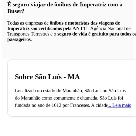
É seguro viajar de ônibus de Imperatriz
com a
Buser?
Todas as empresas de
ônibus e motoristas das viagens de
Imperatriz são certificados pela ANTT
- Agência Nacional de
Transportes Terrestres e o
seguro de vida é gratuito para todos o
passageiros
.
Sobre São Luís - MA
Localizada no estado do Maranhão, São Luís ou São Luís
do Maranhão como comumente é chamada, São Luís foi
fundada no ano de 1612 por Franceses. A cidade, que não
Leia mais
durou muito sob o poder da coroa da França, foi
posteriormente invadida por holandeses e por fim ficou sob
os domínios de Portugal. Considerada patrimônio cultural da
humanidade pela Unesco, possui mais de 1 milhão de