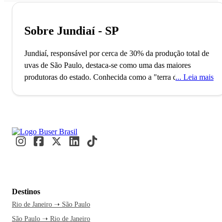
Sobre Jundiaí - SP
Jundiaí, responsável por cerca de 30% da produção total de
uvas de São Paulo, destaca-se como uma das maiores
produtoras do estado. Conhecida como a "terra da uva e do
Leia mais
morango", a cidade também possui o 7º maior Produto
Interno Bruto de São Paulo, refletindo sua força econômica.
Nos fins de semana, moradores das proximidades visitam
suas rotas turísticas e desfrutam das delícias locais.
A Rota
Turística do Vinho, que é uma das principais atrações da
cidade, promete encantar os visitantes com o sabor dos
vinhos locais. Essa viagem é perfeita para quem busca uma
pausa da rotina e um mergulho na cultura e sabores do
interior paulista. Com uma passagem de ônibus pela Buser,
Destinos
você aproveita o conforto e o tempo livre para relaxar, sem
Rio de Janeiro ➝ São Paulo
se preocupar com a direção. O atendimento está disponível
São Paulo ➝ Rio de Janeiro
24h, garantindo segurança e facilidade na sua experiência.