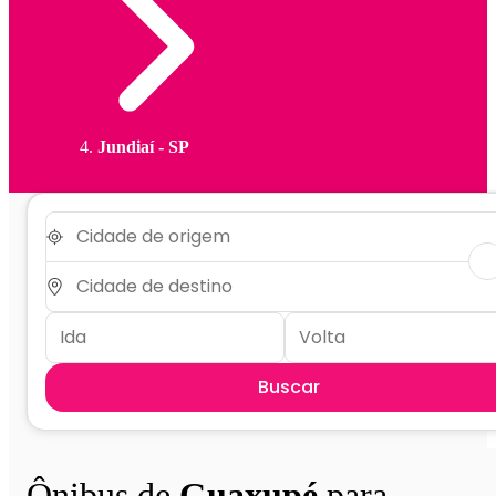
Jundiaí - SP
Buscar
Ônibus de
Guaxupé
para