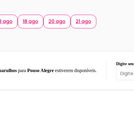
3 ago
18 ago
20 ago
21 ago
Digite seu
arulhos
para
Pouso Alegre
estiverem disponíveis.