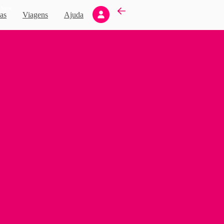
Novo
as
Viagens
Ajuda