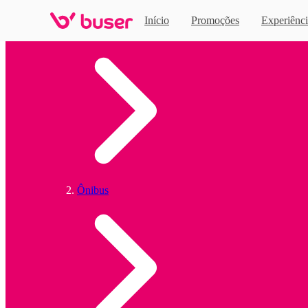
Início
Promoções
Experiênci
Home
Ônibus