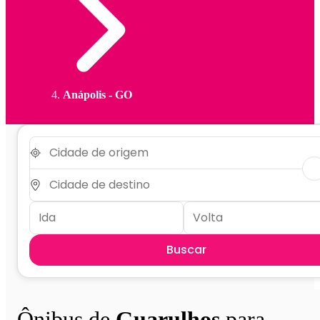
Anápolis - GO
Buscar
Ônibus de
Guarulhos
para