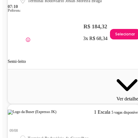
Terminal Rodoviário Josias Moreira Braga
07:10
Poltrona
R$ 184,32
Selecionar
3x R$ 68,34
Semi-leito
Ver detalh
1 Escala
5 vagas disponíve
09/08