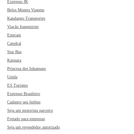
Expresso JK
querem relaxar e descansar. A cidade é repleta de áreas
Belos Montes Viagens
verdes e parques; algumas opções de lazer importantes são a
Kandango Transportes
Catedral Senhor Bom Jesus da Lapa, a Praça Bom Jesus, o
Parque JK e a Praça do Avião. E se quiser ter a melhor vista
Viação Itapemirim
da cidade, vale a pena subir ao Morro do Capuava e até
Emtram
aproveitar para fazer um voo de asa-delta.
Quem viaja para
Catedral
Anápolis também não pode deixar de experimentar as
Star Bus
delícias da gastronomia goiana: o peixe na telha, a pamonha,
Kaissara
o empadão goiano e o aromático arroz com pequi. Um dos
Princesa dos Inhamuns
restaurantes mais recomendados pelos habitantes da cidade é
o Aldeia Restaurante, famoso pelo seu risoto com
Unida
cogumelos. Vale experimentar também os pratos do Las
ES Turismo
Pampas, o Fulo do Cerrado e o Chão Goiano! E aí, está
Expresso Brasileiro
esperando o quê para fazer as malas?
Cadastre seu ônibus
Seja um motorista parceiro
Fretado para empresas
Seja um revendedor autorizado