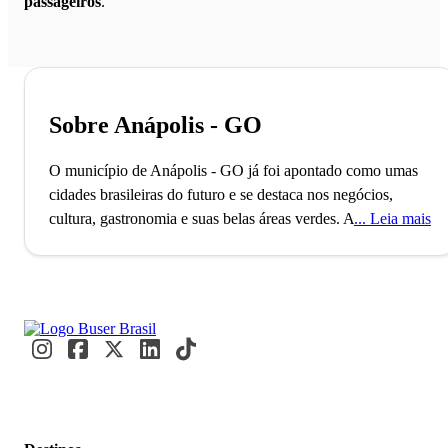
passageiros
.
Sobre Anápolis - GO
O município de Anápolis - GO já foi apontado como umas
cidades brasileiras do futuro e se destaca nos negócios,
cultura, gastronomia e suas belas áreas verdes.
A cidade de
Leia mais
Anápolis, localizada no interior do estado de Goiás, conta
com mais de 300 mil habitantes e faz parte da Mesorregião
Centro Goiano e da Microrregião de Anápolis. O município,
que é o 3º maior do estado em população, foi fundado no
ano de 1859 e possui o 2º maior Produto Interno Bruto de
Goiás. A cidade é também um importante polo industrial e
tem a sua economia fortemente influenciada pelo setor
farmacêutico.
Apontada pela revista Veja como uma das 20
“Cidades Brasileiras do Futuro”, Anápolis possui ainda um