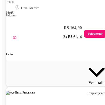
21/09
Graal Marfim
04:05
Poltrona
R$ 164,90
Selecionar
3x R$ 61,14
Leito
Ver detalh
1 vaga disponív