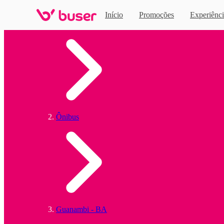
Início
Promoções
Experiênci
Home
Ônibus
Guanambi - BA