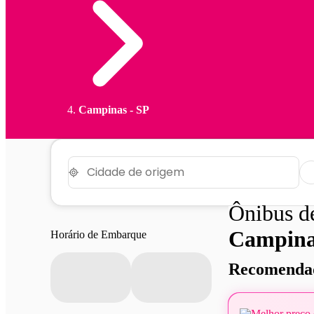
Campinas - SP
Ônibus 
Campina
Horário de Embarque
Recomendad
Melhor preço 