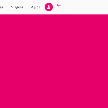
Novo
as
Viagens
Ajuda