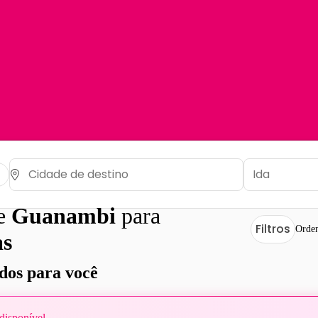
de
Guanambi
para
Filtros
Orden
s
os para você
disponível