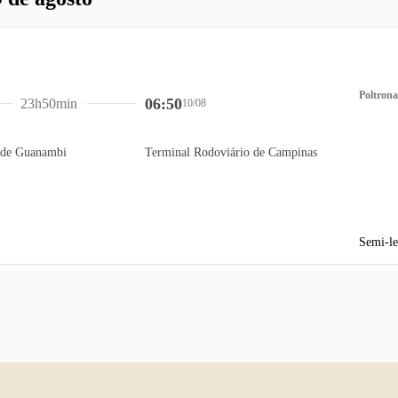
Poltrona
06:50
23h50min
10/08
 de Guanambi
Terminal Rodoviário de Campinas
Semi-le