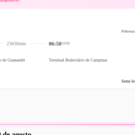
Poltrona
06:50
23h50min
10/08
io de Guanambi
Terminal Rodoviário de Campinas
Semi-le
 de agosto