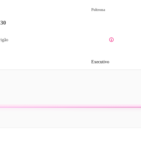
Poltrona
:30
rigão
Executivo