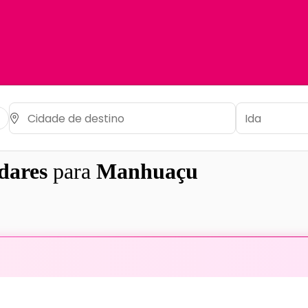
dares
para
Manhuaçu