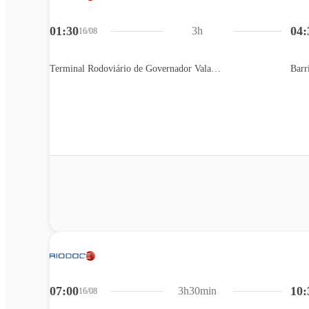
01:30
04:
3h
16/08
Terminal Rodoviário de Governador Valadares
Barr
07:00
10:
3h30min
16/08