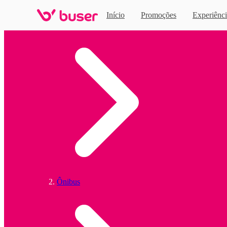
Início
Promoções
Experiênci
Home
Ônibus