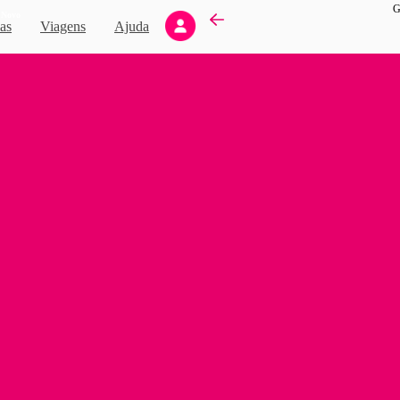
G
Novo
as
Viagens
Ajuda