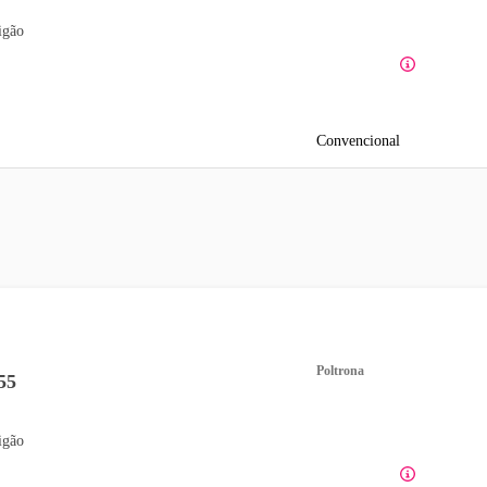
igão
Convencional
Poltrona
55
igão