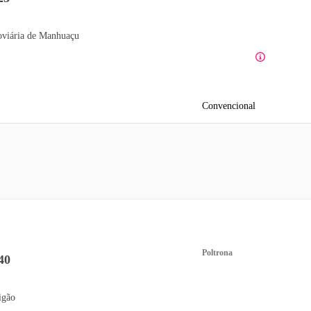
viária de Manhuaçu
Convencional
Poltrona
40
igão