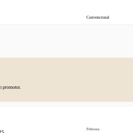
Convencional
m promotor.
Poltrona
25