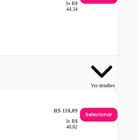
3x R$
44,34
Ver detalhes
R$ 110,09
Selecionar
3x R$
40,82