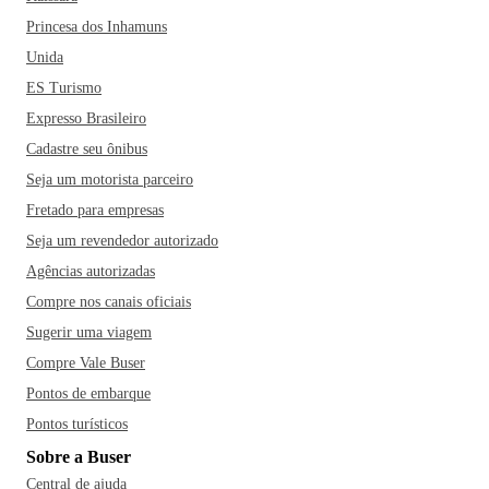
tropeiro, o tutu a mineira, o leitão a pururuca, o frango com
Princesa dos Inhamuns
quiabo, o delicioso doce de leite e claro, tomar um cafezinho
típico do cerrado. Dentre os restaurantes mais famosos da
Unida
cidade estão a Cafeteria Dulcerrado, a Fábrica de Delícias, o
ES Turismo
Pão de Queijo Cantinho de Minas e o Restaurante Traíras
Expresso Brasileiro
Filé. E aí, partiu fazer as malas?
Cadastre seu ônibus
Seja um motorista parceiro
Fretado para empresas
Seja um revendedor autorizado
Agências autorizadas
Compre nos canais oficiais
Sugerir uma viagem
Compre Vale Buser
Pontos de embarque
Pontos turísticos
Sobre a Buser
Central de ajuda