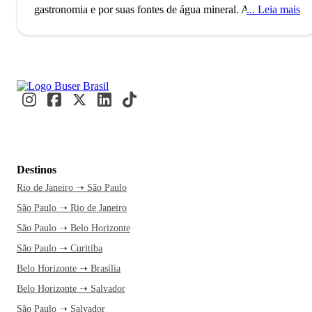
gastronomia e por suas fontes de água mineral.
A cidade de
Leia mais
Patrocínio, localizada no interior do estado de Minas Gerais,
conta com pouco mais de 80 mil habitantes e pertence à
Mesorregião do Triângulo Mineiro e Alto Paranaíba. O
município, que tem a sua economia fortemente influenciada
pelo setor de pecuária e agricultura, foi fundado no ano de
1842 e é um dos principais produtores de café no Brasil. A
cultura do café, que teve início na década de 70, hoje
representa cerca de 78% da economia da cidade e por isso, a
cidade é conhecida como a Capital do Café entre os
Destinos
mineiros e é a maior exportadora do genuíno Café do
Rio de Janeiro ➝ São Paulo
Cerrado.
Patrocínio é também um importante polo
São Paulo ➝ Rio de Janeiro
educacional de MInas Gerais e conta com várias instituições
de ensino superior relevantes, como o Centro Universitário
São Paulo ➝ Belo Horizonte
do Cerrado (UNICERP) e o Instituto Federal de Educação
São Paulo ➝ Curitiba
Ciência e Tecnologia do Triângulo Mineiro (IFTM).
Belo Horizonte ➝ Brasília
Belo Horizonte ➝ Salvador
Cercada por belas paisagens e com uma natureza
São Paulo ➝ Salvador
estonteante, Patrocínio é uma das cidades mineiras mais