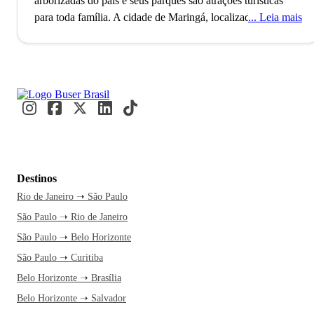
arborizadas do país e seus parques são atrações turísticas
para toda família.
A cidade de Maringá, localizada no estado
Leia mais
do Paraná, conta com mais de 400 mil habitantes e é
considerada uma das mais arborizadas e limpas do país. O
município é famoso por oferecer excelente qualidade de vida
aos seus habitantes e também por ser o terceiro maior do
estado em número de moradores. A origem de Maringá deu-
se no fim do século 20 e o nome da cidade foi inspirado,
curiosamente, numa canção de Joubert de Carvalho.
Como outras cidades do Paraná, o planejamento da cidade
Destinos
de Maringá chama atenção. Suas ruas com ares europeus
Rio de Janeiro ➝ São Paulo
são muito arborizadas e bonitas por si só, são um convite
São Paulo ➝ Rio de Janeiro
para um passeio. A cidade tem alguns pontos turísticos
conhecidos, como a Catedral de Maringá e, principalmente,
São Paulo ➝ Belo Horizonte
seus parques. Alguns deles, por exemplo, são o famoso
São Paulo ➝ Curitiba
Parque do Ingá, Parque Alfredo Nyffeller e o Parque do
Belo Horizonte ➝ Brasília
Japão.
Belo Horizonte ➝ Salvador