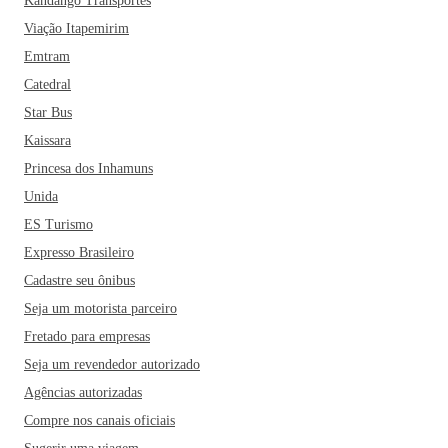
Kandango Transportes
Sergipana são pontos turísticos indispensáveis em sua visita
pela cidade. Já quem gosta de comprar e apreciar o
Viação Itapemirim
artesanato local, o Mercado Municipal Antônio Franco é
Emtram
parada obrigatória. Ah, e não deixe de conhecer as casas de
Catedral
forró pé de serra, ritmo que contagia todos os bares e
Star Bus
quiosques da cidade. A Casa de Forró Cariri é o point da
Kaissara
cidade. Falando em forró, Aracaju é palco de um dos
Princesa dos Inhamuns
maiores eventos de festa junina da região, o Forró Caju, que
marca o mês mais animado da cidade.
A culinária sergipana
Unida
chama a atenção dos turistas; não deixe de experimentar
ES Turismo
algumas iguarias da gastronomia local como caranguejo,
Expresso Brasileiro
moqueca de camarão, amendoim cozido, carne seca e a
Cadastre seu ônibus
feijoada sergipana. A fruta típica da região, mangaba,
Seja um motorista parceiro
também é o ingrediente principal de deliciosos sucos,
Fretado para empresas
sorvetes, doces e geleias. E se você quiser juntar lazer com
boa comida, visite Parati, o melhor bar, quiosque e
Seja um revendedor autorizado
restaurante da cidade.
Se você está planejando visitar a
Agências autorizadas
cidade, não pode deixar de inserir os Arcos da Orla de
Compre nos canais oficiais
Atalaia, um passeio de teleférico no Parque da Cidade e o