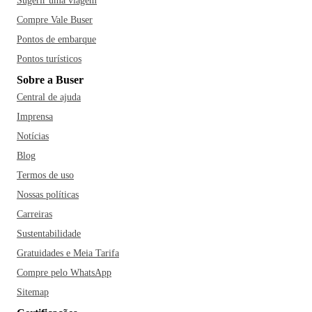
Sugerir uma viagem
Oceanário de Aracaju no seu roteiro. Dentre os restaurantes
Compre Vale Buser
mais famosos da cidade estão o Terra Tupi, a Carne de Sol
Pontos de embarque
do Ramiro, a Tapioca do Jatobá e o Pitú com Pirão da
Eliane. Você vai adorar!
Pontos turísticos
Sobre a Buser
Central de ajuda
Imprensa
Notícias
Blog
Termos de uso
Nossas políticas
Carreiras
Sustentabilidade
Gratuidades e Meia Tarifa
Compre pelo WhatsApp
Sitemap