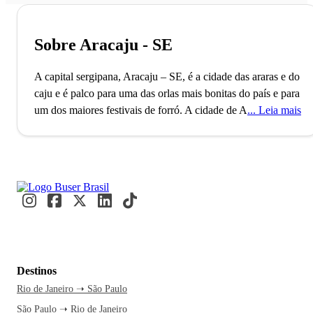
Sobre Aracaju - SE
A capital sergipana, Aracaju – SE, é a cidade das araras e do
caju e é palco para uma das orlas mais bonitas do país e para
um dos maiores festivais de forró.
A cidade de Aracaju é a
Leia mais
capital do Estado de Sergipe, conta com mais de 600 mil
habitantes e é a menor em índice de desigualdade do
Nordeste Brasileiro, você sabia? O município, que também
possui os habitantes com hábitos de vida mais saudáveis e o
menor custo de vida do Brasil, é um importante centro
urbano, econômico, cultural e político para o país. Além
disso, é a segunda cidade planejada do Brasil, foi fundada
no ano de 1855 e é famosa por suas belas praias de águas
calmas e cristalinas.
Para os curiosos de plantão, o nome da
Destinos
cidade vem do termo tupi “ará kâiu” que significa “cajueiro
Rio de Janeiro ➝ São Paulo
das araras” e foi inspirado nos inúmeros cajueiros
São Paulo ➝ Rio de Janeiro
espalhados pela cidade, principalmente na praça Olímpio