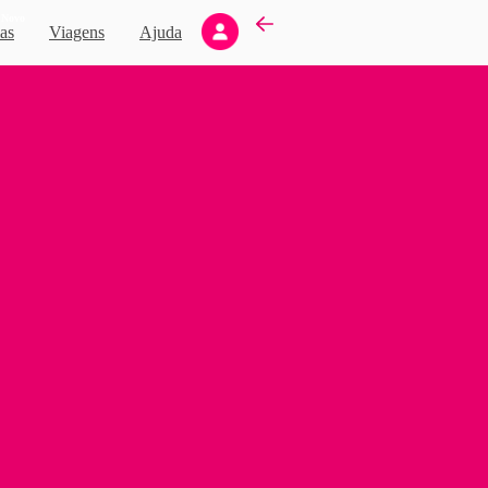
Novo
as
Viagens
Ajuda