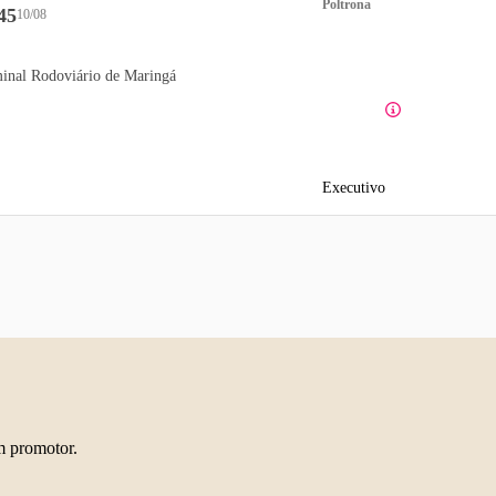
Poltrona
45
10/08
inal Rodoviário de Maringá
Executivo
m promotor.