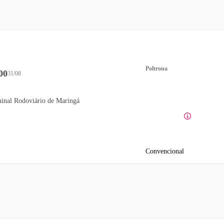
Poltrona
00
31/08
inal Rodoviário de Maringá
Convencional