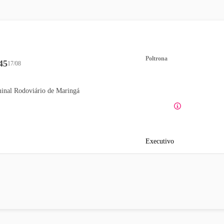
Poltrona
45
17/08
inal Rodoviário de Maringá
Executivo