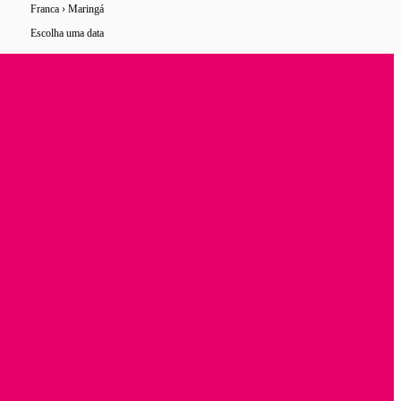
Franca › Maringá
6 horários
de ônibus encontrados
Escolha uma data