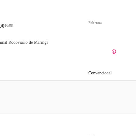
Poltrona
00
10/08
inal Rodoviário de Maringá
Convencional