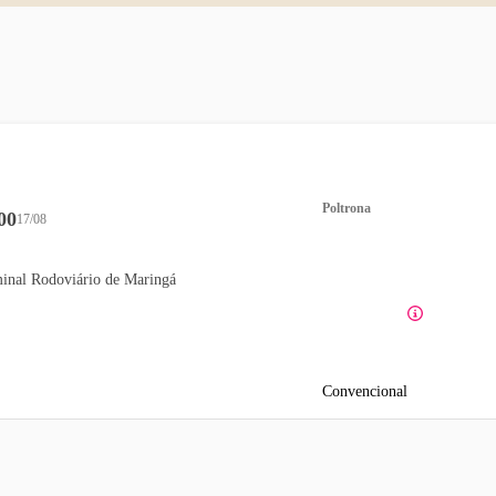
Poltrona
00
17/08
inal Rodoviário de Maringá
Convencional