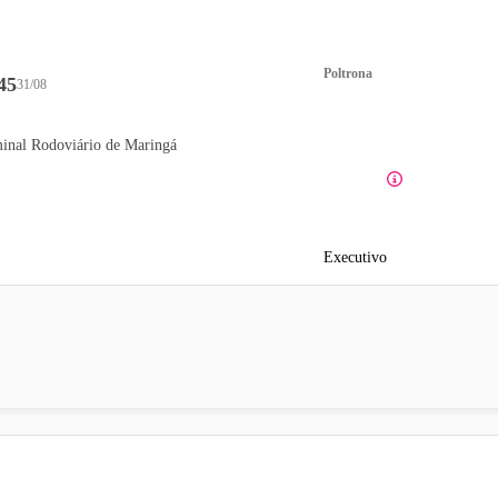
Poltrona
45
31/08
inal Rodoviário de Maringá
Executivo