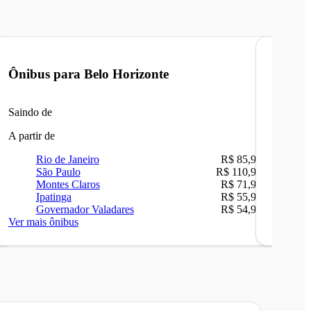
Ônibus para
Belo Horizonte
Ônibu
Saindo de
Saindo 
A partir de
A partir 
Rio de Janeiro
R$ 85,90
Ri
São Paulo
R$ 110,90
Be
Montes Claros
R$ 71,90
Sã
Ipatinga
R$ 55,90
Ip
Governador Valadares
R$ 54,90
Ca
Ver mais ônibus
Ver mais