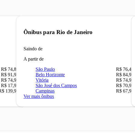
Ônibus para
Rio de Janeiro
Saindo de
A partir de
R$ 74,80
São Paulo
R$ 76,42
R$ 91,90
Belo Horizonte
R$ 84,90
R$ 74,90
Vitória
R$ 74,90
R$ 17,90
São José dos Campos
R$ 70,90
R$ 139,90
Campinas
R$ 67,90
Ver mais ônibus