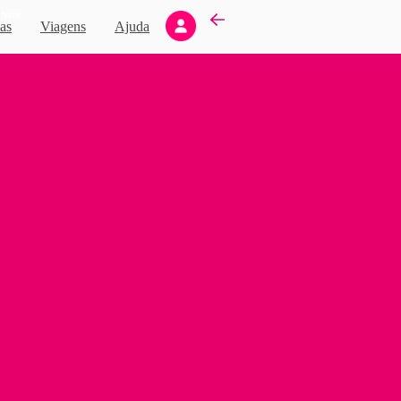
Novo
as
Viagens
Ajuda