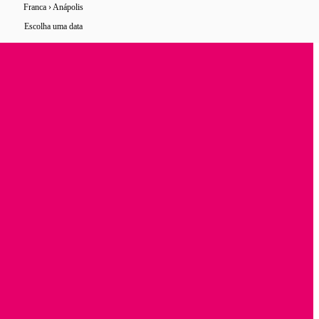
Franca › Anápolis
0 horários
de ônibus encontrados
Escolha uma data