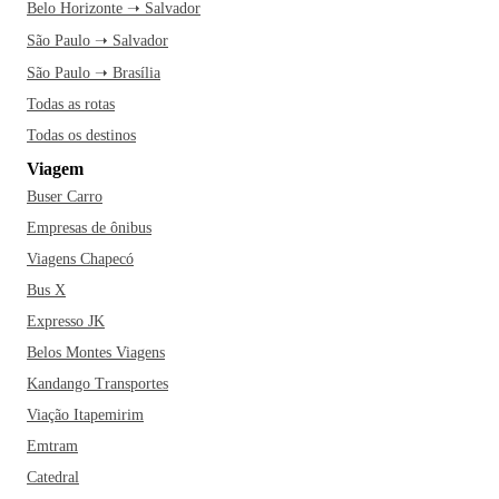
Belo Horizonte ➝ Salvador
histórico que te leva de volta ao tempo das novelas. À noite,
São Paulo ➝ Salvador
vá até o Cambuí e escolha um barzinho para começar a noite
com os amigos. Ficou animado? Então faça as malas e
São Paulo ➝ Brasília
venha curtir Campinas!
Todas as rotas
Todas os destinos
Viagem
Buser Carro
Empresas de ônibus
Viagens Chapecó
Bus X
Expresso JK
Belos Montes Viagens
Kandango Transportes
Viação Itapemirim
Emtram
Catedral