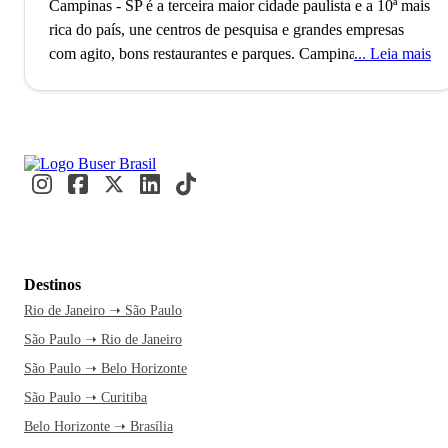
Campinas - SP é a terceira maior cidade paulista e a 10ª mais
rica do país, une centros de pesquisa e grandes empresas
com agito, bons restaurantes e parques.
Campinas,
Leia mais
responsável por cerca de 15% da produção científica
nacional, abriga universidades renomadas como a Unicamp.
Esse destaque coloca a cidade como o terceiro maior polo de
pesquisa e desenvolvimento do Brasil, atraindo grandes
empresas de tecnologia como IBM e Dell. Estudantes e
profissionais circulam diariamente entre laboratórios e
centros de inovação, impulsionando o avanço tecnológico.
A
viagem até Campinas é uma ótima oportunidade para
desfrutar de um passeio pela histórica Lagoa Taquaral. A
Destinos
passagem de ônibus pela Buser garante conforto e tempo
Rio de Janeiro ➝ São Paulo
livre para planejar cada detalhe. Com atendimento 24h e a
São Paulo ➝ Rio de Janeiro
facilidade de compra, você embarca com segurança e
tranquilidade. Ao chegar à rodoviária, a cidade já começa a
São Paulo ➝ Belo Horizonte
se revelar.
Alugue uma bike e pedale pela Lagoa do
São Paulo ➝ Curitiba
Taquaral, um lugar perfeito para relaxar e curtir a natureza.
Belo Horizonte ➝ Brasília
Depois, pegue a Maria Fumaça e entre em um passeio