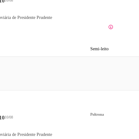
10
10/08
viária de Presidente Prudente
Semi-leito
Poltrona
10
10/08
viária de Presidente Prudente