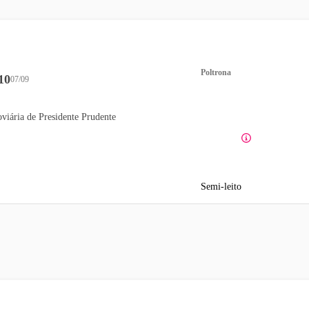
Poltrona
10
07/09
viária de Presidente Prudente
Semi-leito