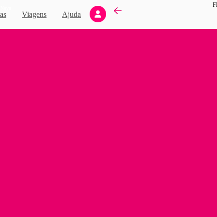
F
Novo
as
Viagens
Ajuda