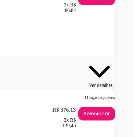
3x R$
86,84
Ver detalhes
11 vagas disponíveis
R$ 376,13
Selecionar
3x R$
139,46