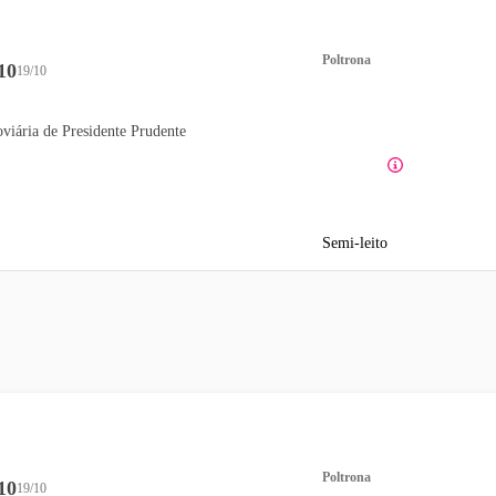
Poltrona
10
19/10
viária de Presidente Prudente
Semi-leito
Poltrona
10
19/10