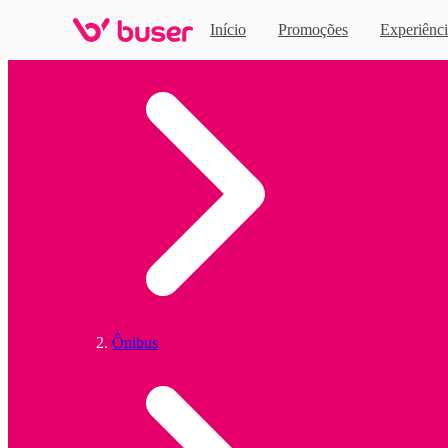
Início
Promoções
Experiênci
Home
Ônibus