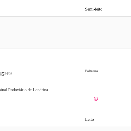
Semi-leito
Poltrona
45
24/08
inal Rodoviário de Londrina
Leito