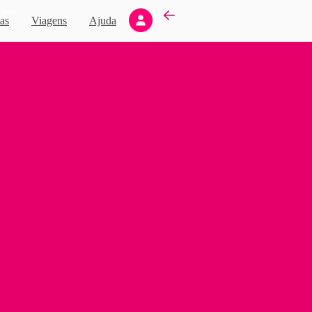
Novo
as
Viagens
Ajuda