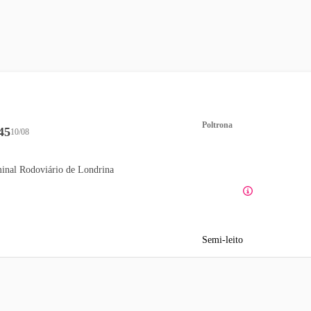
Poltrona
45
10/08
inal Rodoviário de Londrina
Semi-leito