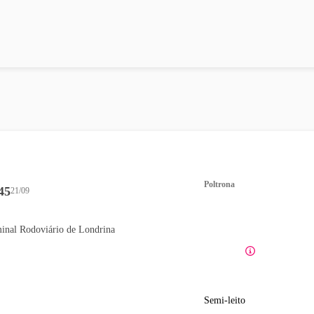
Poltrona
45
21/09
inal Rodoviário de Londrina
Semi-leito