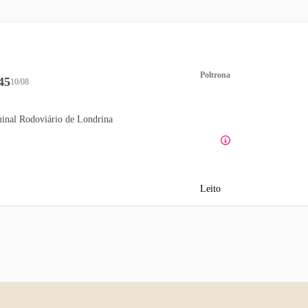
Poltrona
45
10/08
inal Rodoviário de Londrina
Leito