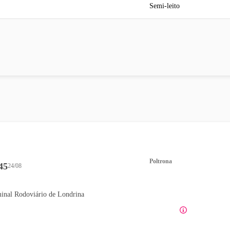
Semi-leito
Poltrona
45
24/08
inal Rodoviário de Londrina