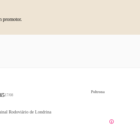
m promotor.
Poltrona
45
17/08
inal Rodoviário de Londrina