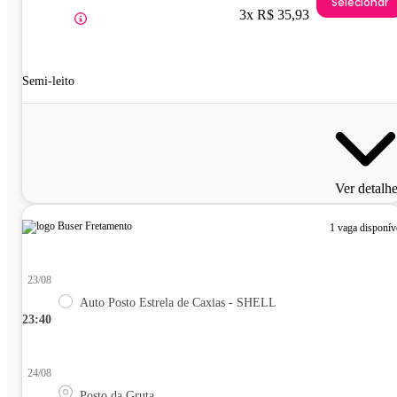
Selecionar
3x R$ 35,93
Semi-leito
Ver detalh
1 vaga disponív
23/08
Auto Posto Estrela de Caxias - SHELL
23:40
24/08
Posto da Gruta