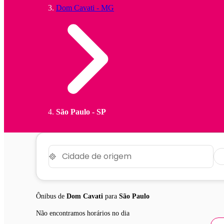
Dom Cavati - MG
São Paulo - SP
Ônibus de
Dom Cavati
para
São Paulo
Não encontramos horários no dia