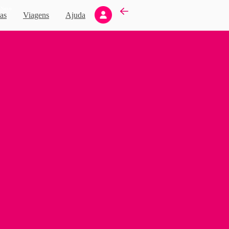
Novo
as
Viagens
Ajuda