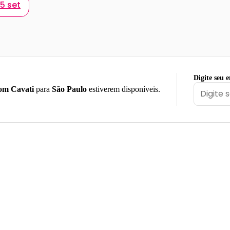
5 set
Digite seu 
om Cavati
para
São Paulo
estiverem disponíveis.