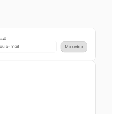
email
Me avise