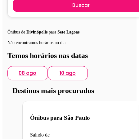
Buscar
Ônibus de
Divinópolis
para
Sete Lagoas
Não encontramos horários no dia
Temos horários nas datas
08 ago
10 ago
Destinos mais procurados
Ônibus para
São Paulo
Saindo de