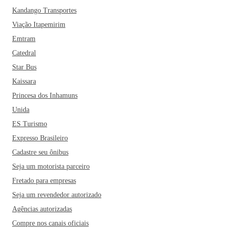
Kandango Transportes
A gastronomia mineira é uma das mais queridas em todo o
Brasil. Unindo muitos povos em uma só expressão, os
Viação Itapemirim
pratos mineiros misturam suas raízes indígenas com um
Emtram
pouco da cultura europeia. Se você pretende passar por Sete
Catedral
Lagoas, precisa conhecer o restaurante Leite ao Pé da Vaca,
Star Bus
muito elogiado pelos turistas, conquistando seu lugar entre
Kaissara
os melhores da região. Sete Lagoas é uma das cidades mais
Princesa dos Inhamuns
belas das regiões mineiras e com toda certeza é um ótimo
destino para as suas próximas férias. E aí, o que acha de
Unida
fazer as malas e conhecer Sete Lagoas?
ES Turismo
Expresso Brasileiro
Cadastre seu ônibus
Seja um motorista parceiro
Fretado para empresas
Seja um revendedor autorizado
Agências autorizadas
Compre nos canais oficiais