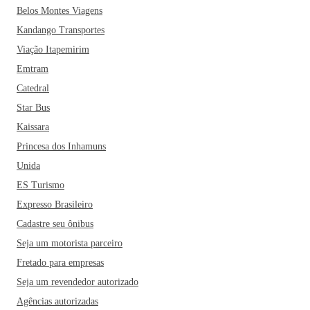
experimentar as delícias da culinária local: o picadinho de
Belos Montes Viagens
carne, o delicioso cuscuz à paulista, o bauru, o bolovo e o
Kandango Transportes
pastel de feira. Dentre os restaurantes mais populares da
cidade estão a Cantina do Zelão, o Restaurante Praiano, o
Viação Itapemirim
Costela & Cia, o Hocca Bar e o Cena Restaurante.
Emtram
Catedral
Star Bus
Kaissara
Princesa dos Inhamuns
Unida
ES Turismo
Expresso Brasileiro
Cadastre seu ônibus
Seja um motorista parceiro
Fretado para empresas
Seja um revendedor autorizado
Agências autorizadas