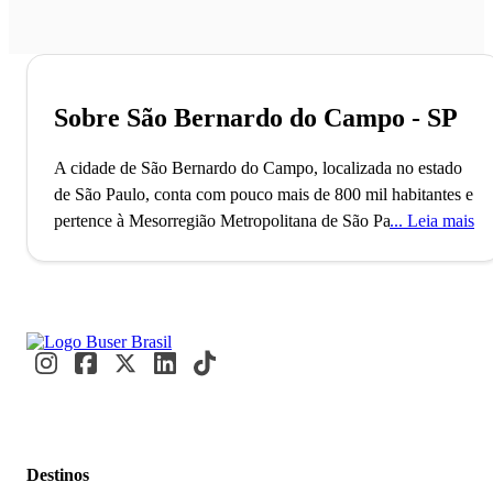
Sobre São Bernardo do Campo - SP
A cidade de São Bernardo do Campo, localizada no estado
de São Paulo, conta com pouco mais de 800 mil habitantes e
pertence à Mesorregião Metropolitana de São Paulo. O
Leia mais
município, que também faz parte da região não-oficial do
Grande ABC, foi fundado no ano de 1553 e é formado pela
sede e pelo distrito de Riacho Grande. São Bernardo do
Campo tem a sua economia fortemente influenciada pela
indústria automobilística (pois serve de sede para as
primeiras montadoras de veículos do Brasil), pelas indústrias
de tintas e pela maior planta industrial do mundo de
dentifrícios, a Colgate-Palmolive. São Bernardo do Campo
possui, inclusive, o 16º maior Produto Interno Bruto (PIB)
Destinos
entre as cidades brasileiras.