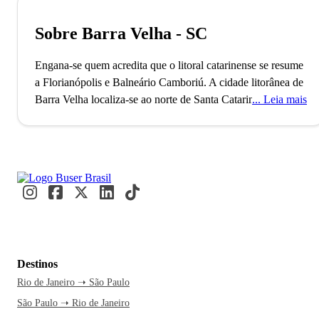
Sobre Barra Velha - SC
Engana-se quem acredita que o litoral catarinense se resume
a Florianópolis e Balneário Camboriú. A cidade litorânea de
Barra Velha localiza-se ao norte de Santa Catarina, a menos
Leia mais
de uma hora de Balneário Camboriú, e é um dos destinos
menos explorados da costa catarinense, repleto de boas
praias - que são muito menos disputadas do que as de outros
municípios do litoral Sul.
Com uma população estimada em quase 30 mil habitantes,
Barra Velha tem se mostrado uma excelente opção para
quem procura sossego e belas praias. O município possui 9
praias ao longo de sua orla: Praia Central, Praia do Grant,
Destinos
Praia das Pedras, Praia da Península, Praia do Cerro, entre
Rio de Janeiro ➝ São Paulo
outras.
São Paulo ➝ Rio de Janeiro