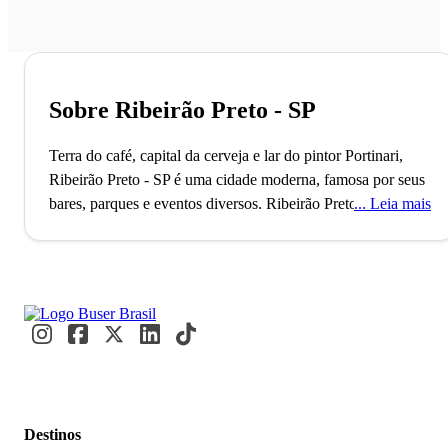
Sobre Ribeirão Preto - SP
Terra do café, capital da cerveja e lar do pintor Portinari,
Ribeirão Preto - SP é uma cidade moderna, famosa por seus
bares, parques e eventos diversos.
Ribeirão Preto, fundada
Leia mais
em 1856, é reconhecida como a capital da cerveja no Brasil,
graças à sua rica tradição cervejeira que inclui marcas
renomadas como Colorado e Pinguim. Este título reflete a
transformação de uma cidade outrora famosa pelo café em
um polo de inovação e tecnologia, com o 21º maior PIB do
país. Todos os anos, milhares de visitantes e estudantes
movimentam a cidade, atraídos por eventos como o
Agrishow e pela prestigiada Faculdade de Medicina da
USP.
A Choperia Pinguim é uma parada obrigatória para
Destinos
quem chega a Ribeirão Preto, famosa por suas cervejas