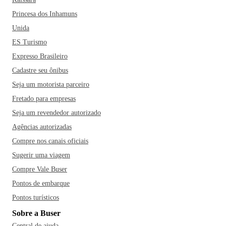
São Pedro, que possui diversas lojas de artesanato local.
Princesa dos Inhamuns
Além dos pontos turísticos, a cidade também se destaca na
gastronomia. Você não pode deixar de conhecer os
Unida
restaurantes típicos da região, como o Barão Botequim, o
ES Turismo
Kanoa Restaurante, o Sabor Goiano e o Kikão Restaurante.
Expresso Brasileiro
Com tantas coisas legais, nós não sabemos nem por onde
Cadastre seu ônibus
começar né? Mas que tal já reservar a próxima passagem
Seja um motorista parceiro
para Dourados?
Fretado para empresas
Seja um revendedor autorizado
Agências autorizadas
Compre nos canais oficiais
Sugerir uma viagem
Compre Vale Buser
Pontos de embarque
Pontos turísticos
Sobre a Buser
Central de ajuda