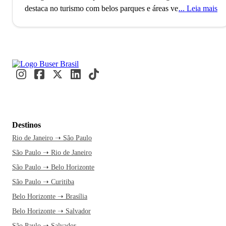
destaca no turismo com belos parques e áreas verdes.
Leia mais
Localizada no estado do Mato Grosso do Sul, a cidade de
Dourados foi fundada em 1935, mas a sua origem remonta
desde o fim da Guerra do Paraguai, momento em que os
nativos desbravaram a região e criaram um vilarejo que deu
origem à cidade. De uma região simples se tornou a capital
econômica do estado sul-matogrossense, cujo principal
gerador de economia é a agricultura arvense. Vale ressaltar
que o comércio da região atende não só todas as cidades do
Mato Grosso do Sul, como também parte do território
Destinos
paraguaio. Uma curiosidade bem legal é que pelo menos
Rio de Janeiro ➝ São Paulo
30% da população de Dourados possua algum parentesco
São Paulo ➝ Rio de Janeiro
com famílias do Paraguai. A região teve um processo de
miscigenação bem interessante, pois desde a sua formação
São Paulo ➝ Belo Horizonte
recebeu migrantes de outros lugares do Sul e Sudeste e
São Paulo ➝ Curitiba
também teve uma herança imigrante, como a dos japoneses.
Belo Horizonte ➝ Brasília
Dourados também é um polo universitário no Mato Grosso
Belo Horizonte ➝ Salvador
do Sul e possui unidades de grandes instituições de Ensino
São Paulo ➝ Salvador