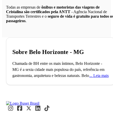
Todas as empresas de
ônibus e motoristas das viagens de
Cristalina são certificados pela ANTT
- Agência Nacional de
Transportes Terrestres e o
seguro de vida é gratuito para todos o
passageiros
.
Sobre Belo Horizonte - MG
Chamada de BH entre os mais íntimos, Belo Horizonte -
MG é a sexta cidade mais populosa do país, referência em
gastronomia, arquitetura e belezas naturais.
Belo Horizonte,
Leia mais
recentemente nomeada Cidade Criativa da Unesco pela
gastronomia, foi planejada para ser a capital política e
administrativa de Minas Gerais durante a República. Essa
distinção destaca a cidade como um polo cultural e
gastronômico, com mais de 2 milhões de habitantes e uma
rica história culinária. Nos botecos e restaurantes, moradores