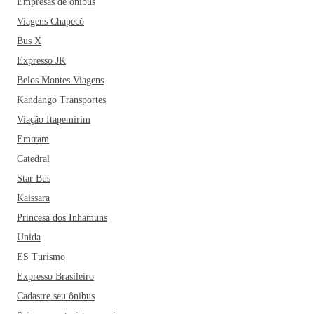
Empresas de ônibus
Viagens Chapecó
Bus X
Expresso JK
Belos Montes Viagens
Kandango Transportes
Viação Itapemirim
Emtram
Catedral
Star Bus
Kaissara
Princesa dos Inhamuns
Unida
ES Turismo
Expresso Brasileiro
Cadastre seu ônibus