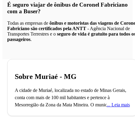
É seguro viajar de ônibus de Coronel Fabriciano
com a Buser?
Todas as empresas de
ônibus e motoristas das viagens de Corone
Fabriciano são certificados pela ANTT
- Agência Nacional de
Transportes Terrestres e o
seguro de vida é gratuito para todos o
passageiros
.
Sobre Muriaé - MG
A cidade de Muriaé, localizada no estado de Minas Gerais,
conta com mais de 100 mil habitantes e pertence à
Mesorregião da Zona da Mata Mineira. O município, que é
Leia mais
o 29º mais populoso do estado, foi fundado no ano de 1861
e conta com a 22ª maior aglomeração urbana em número de
habitantes de Minas Gerais, depois de Juiz de Fora e Ubá. A
economia da cidade mineira é influenciada pelos setores do