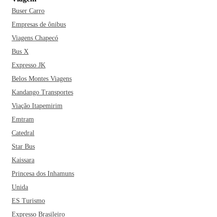
cidades mineiras, é mais procurada durante as festividades
Buser Carro
de carnaval, porém, também possui atrativos que fazem
valer a pena uma visita fora desta época.
Empresas de ônibus
Viagens Chapecó
Se você está planejando adquirir uma passagem para visitar
Bus X
Muriaé nas suas próximas férias, não pode deixar de
Expresso JK
também visitar a Praça João Pinheiro, a Praça Coronel
Belos Montes Viagens
Pacheco de Medeiros, o Teatro Zaccarias Marques e o Paço
Kandango Transportes
Municipal. Se você viaja até uma cidade mineira, é claro que
também não pode deixar de experimentar as delícias da
Viação Itapemirim
culinária local. Dentre os restaurantes mais famosos da
Emtram
cidade estão o Trairão da Gávea, o Carne e Cia e a Serra do
Catedral
Sol Churrascaria. Esperamos que você faça boa viagem!
Star Bus
Kaissara
Princesa dos Inhamuns
Unida
ES Turismo
Expresso Brasileiro