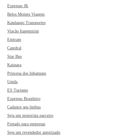
aventuras, como voo livre, trilhas ou apenas para quem quer
Expresso JK
curtir uma bela paisagem. A Lagoa de Cima também é uma
Belos Montes Viagens
ótima opção para curtir a natureza ou então, fazer trilhas
Kandango Transportes
pelo Pico de São Mateus e a Pedra Lisa.
Se você planeja
visitar a cidade, não deixe de colocar no seu roteiro um
Viação Itapemirim
passeio turístico pelo Teatro Trianon, pela Casa de Cultura
Emtram
Villa Maria e no Museu Histórico de Campos dos
Catedral
Goytacazes. Dentre os restaurantes mais famosos da cidade
Star Bus
estão o Piccadilly Bar e Pizzaria, o Kantao do Libano, o
Kaissara
Retrô 50 e o Restaurante Secreto. Aproveite também para
Princesa dos Inhamuns
conhecer o Palácio Nilo Peçanha, o Bosque Manoel
Cartucho e o Museu Ferroviário de Campos! Vale a pena
Unida
reservar o final de semana!
ES Turismo
Expresso Brasileiro
Cadastre seu ônibus
Seja um motorista parceiro
Fretado para empresas
Seja um revendedor autorizado