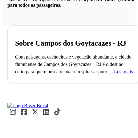
para todos os passageiros
.
Sobre Campos dos Goytacazes - RJ
Com paisagens, cachoeiras e vegetação abundante, a cidade
fluminense de Campos dos Goytacazes – RJ é o destino
certo para quem busca relaxar e respirar ar puro
A cidade de
Leia mais
Campos dos Goytacazes, localizada no interior do Rio de
Janeiro, conta com mais de 500 mil habitantes e possui a
maior expansão territorial do Estado. O município, também
conhecido pelo 2º maior PIB do Rio, foi fundado no ano de
1835 e ostenta o título de “Capital Nacional do Petróleo”.
Campos dos Goytacazes possui ainda a 2ª maior área urbana
do Estado, ficando atrás apenas da capital.
Fundada
inicialmente como Vila de São Salvador dos Campos, a