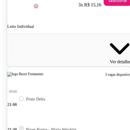
Selecionar
3x R$ 15,16
Leito Individual
Ver detalh
3 vagas disponíve
09/08
Posto Delta
21:00
21:40
Bauer Postos - Maria Winckler