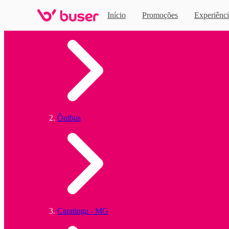
Início
Promoções
Experiênci
Home
Ônibus
Caratinga - MG