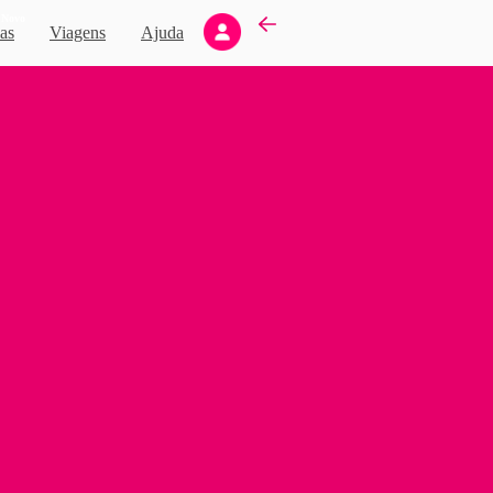
Novo
as
Viagens
Ajuda