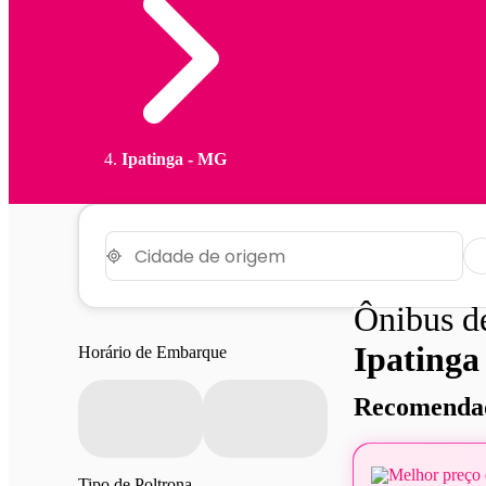
Ipatinga - MG
Ônibus 
Ipatinga
Horário de Embarque
Recomendad
Melhor preço 
Tipo de Poltrona