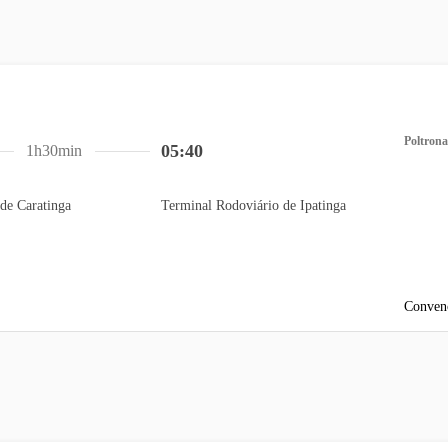
Poltrona
05:40
1h30min
de Caratinga
Terminal Rodoviário de Ipatinga
Conven