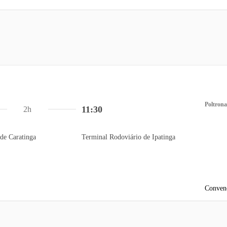
Poltrona
11:30
2h
de Caratinga
Terminal Rodoviário de Ipatinga
Conven