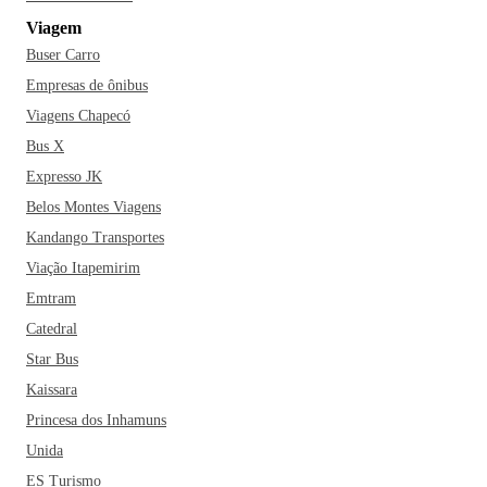
nos palacetes parisienses. A cerveja artesanal da Choperia
Viagem
Pinguim é perfeita para complementar sua experiência, junto
Buser Carro
com o famoso chope de lá. Vá e curta tudo em Ribeirão
Preto!
Empresas de ônibus
Viagens Chapecó
Bus X
Expresso JK
Belos Montes Viagens
Kandango Transportes
Viação Itapemirim
Emtram
Catedral
Star Bus
Kaissara
Princesa dos Inhamuns
Unida
ES Turismo