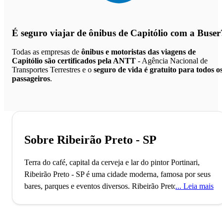
É seguro viajar de ônibus de Capitólio
com a Buser
Todas as empresas de
ônibus e motoristas das viagens de
Capitólio são certificados pela ANTT
- Agência Nacional de
Transportes Terrestres e o
seguro de vida é gratuito para todos o
passageiros
.
Sobre Ribeirão Preto - SP
Terra do café, capital da cerveja e lar do pintor Portinari,
Ribeirão Preto - SP é uma cidade moderna, famosa por seus
bares, parques e eventos diversos.
Ribeirão Preto, fundada
Leia mais
em 1856, é reconhecida como a capital da cerveja no Brasil,
graças à sua rica tradição cervejeira que inclui marcas
renomadas como Colorado e Pinguim. Este título reflete a