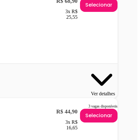
R$ 68,90
Selecionar
3x R$
25,55
Ver detalhes
3 vagas disponíveis
R$ 44,90
Selecionar
3x R$
16,65