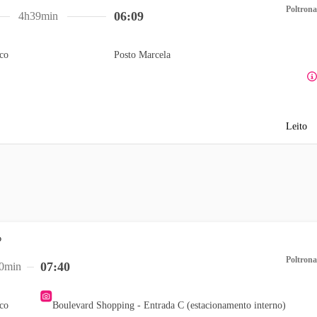
Poltrona
06:09
4h39min
aco
Posto Marcela
Leito
Poltrona
07:40
0min
aco
Boulevard Shopping - Entrada C (estacionamento interno)