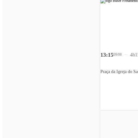
13:15
4h1
09/08
Praça da Igreja do S