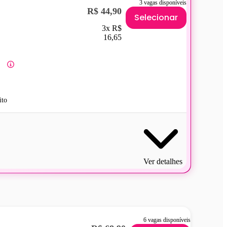
3 vagas disponíveis
R$ 44,90
Selecionar
3x R$
16,65
ito
Ver detalhes
6 vagas disponíveis