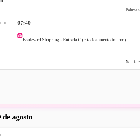
Poltrona
07:40
min
Praça da Igreja do Saco
Boulevard Shopping - Entrada C (estacionamento interno)
Semi-le
 de agosto