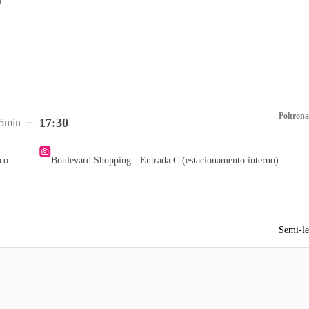
Poltrona
17:30
5min
aco
Boulevard Shopping - Entrada C (estacionamento interno)
Semi-le