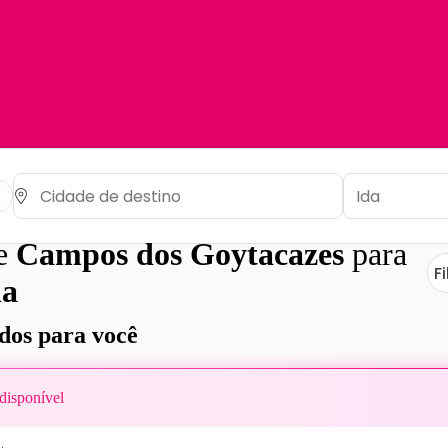
de
Campos dos Goytacazes
para
Fi
ha
os para você
disponível