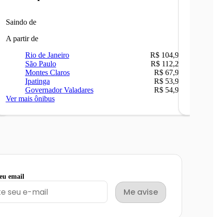
Saindo de
Saindo 
A partir de
A partir 
Rio de Janeiro
R$ 104,90
Ri
São Paulo
R$ 112,26
Be
Montes Claros
R$ 67,90
Sã
Ipatinga
R$ 53,90
Ip
Governador Valadares
R$ 54,90
Ca
Ver mais ônibus
Ver mais
seu email
Me avise