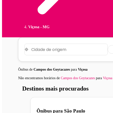
Viçosa - MG
Ônibus de
Campos dos Goytacazes
para
Viçosa
Não encontramos horários
de
Campos dos Goytacazes
para
Viçosa
Destinos mais procurados
Ônibus para
São Paulo