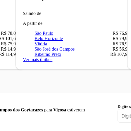
Saindo de
A partir de
R$ 78,02
São Paulo
R$ 76,90
R$ 101,67
Belo Horizonte
R$ 79,90
R$ 75,90
Vitória
R$ 76,90
R$ 14,90
São José dos Campos
R$ 56,90
R$ 114,90
Ribeirão Preto
R$ 107,90
Ver mais ônibus
Digite 
mpos dos Goytacazes
para
Viçosa
estiverem