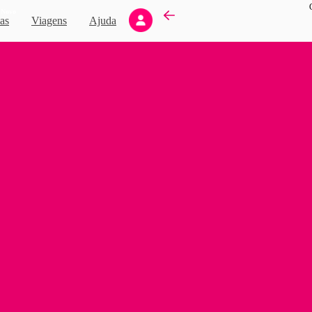
Novo
as
Viagens
Ajuda