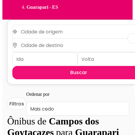
Guarapari - ES
Buscar
Ordenar por
Filtros
Ônibus de
Campos dos
Goytacazes
para
Guarapari