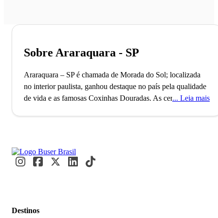
Sobre Araraquara - SP
Araraquara – SP é chamada de Morada do Sol; localizada
no interior paulista, ganhou destaque no país pela qualidade
de vida e as famosas Coxinhas Douradas.
As cerca de mil
Leia mais
pegadas de dinossauros cadastradas pela Universidade
Federal de São Carlos destacam Araraquara, fundada em
1817, como um ponto de interesse paleontológico. Este
município, com mais de 250 mil habitantes, também é
conhecido por suas famosas coxinhas de Bueno de Andrada,
atraindo visitantes de todo o Brasil. Todos os anos,
estudantes chegam para integrar as renomadas faculdades
UNESP e UNIARA, enriquecendo a vida cultural e
acadêmica da região.
A parada deliciosa para saborear as
Destinos
famosas coxinhas de Bueno de Andrada é um ótimo motivo