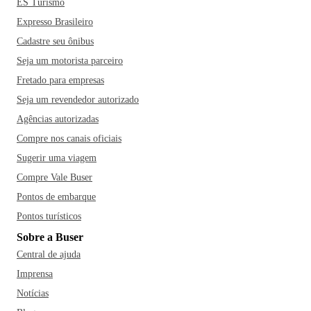
conhecido como furrundu. Um dos restaurantes mais
ES Turismo
recomendados pelos habitantes da cidade é o Restaurante
Expresso Brasileiro
Grand Beer e o Jambu Essencial. E para quem gosta das
Cadastre seu ônibus
famosas comidas de boteco, os bares da Avenida Lions são
Seja um motorista parceiro
super recomendados.
Se você está planejando passar as suas
Fretado para empresas
próximas férias no município mato-grossense, não pode
deixar de inserir no roteiro alguns passeios pelo Museu
Seja um revendedor autorizado
Municipal Rosa Bororo, pelo Valentino e pelo Rondon
Agências autorizadas
Plaza Shopping. Dentre os restaurantes mais famosos da
Compre nos canais oficiais
cidade estão ainda o Guelere Delicatessen, o Alô Pizza, o
Sugerir uma viagem
Pantanal Grelhados, o House Burger e o Rodeio
Compre Vale Buser
Restaurante!
Pontos de embarque
Pontos turísticos
Sobre a Buser
Central de ajuda
Imprensa
Notícias