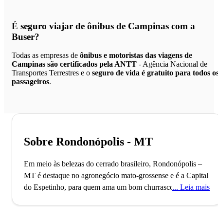
É seguro viajar de ônibus de Campinas
com a
Buser?
Todas as empresas de
ônibus e motoristas das viagens de
Campinas são certificados pela ANTT
- Agência Nacional de
Transportes Terrestres e o
seguro de vida é gratuito para todos o
passageiros
.
Sobre Rondonópolis - MT
Em meio às belezas do cerrado brasileiro, Rondonópolis –
MT é destaque no agronegócio mato-grossense e é a Capital
do Espetinho, para quem ama um bom churrasco.
A cidade
Leia mais
de Rondonópolis, localizada no Estado do Mato Grosso,
conta com mais de 200 mil habitantes e possui o 2º maior