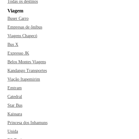
Todas os destinos
preservação ambiental que oferece diversas atrações como
Viagem
cachoeiras, grutas e trilhas. Observar o belo pôr-do-sol de
Buser Carro
Rondonópolis pelo cais às margens do Rio Vermelho
também é uma opção de paisagem de tirar o fôlego. E nos
Empresas de ônibus
arredores da cidade, conhecer um pouco mais das
Viagens Chapecó
maravilhas do cerrado no Complexo Turístico Carimã é o
Bus X
passeio ideal para quem ama belas cachoeiras e
Expresso JK
trilhas.
Considerada a “Capital do Espetinho”, Rondonópolis
Belos Montes Viagens
é uma ótima pedida para quem não perde um bom
Kandango Transportes
churrasco. Afinal, por qualquer lugar que você ande na
cidade, vai identificar o cheirinho de churrasco pelo ar. O
Viação Itapemirim
espetinho, além de ser o que mais vende em Rondonópolis,
Emtram
também é a opção favorita dos rondonopolitanos em
Catedral
qualquer hora do dia.
Quem viaja para Rondonópolis
Star Bus
também não pode deixar de experimentar as delícias da
Kaissara
gastronomia mato-grossense: a famosa galinhada, a mistura
Princesa dos Inhamuns
preparada com arroz branco e carne seca chamada de Maria
Isabel, a mojica de pintado e o doce típico de mamão
Unida