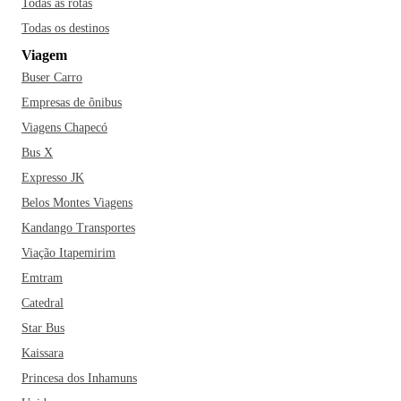
Todas as rotas
Todas os destinos
Viagem
Buser Carro
Empresas de ônibus
Viagens Chapecó
Bus X
Expresso JK
Belos Montes Viagens
Kandango Transportes
Viação Itapemirim
Emtram
Catedral
Star Bus
Kaissara
Princesa dos Inhamuns