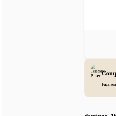
Comp
Faça sua
domingo, 16