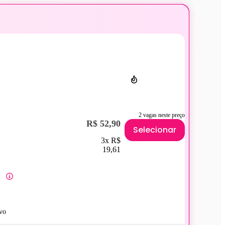
2 vagas neste preço
R$ 52,90
Selecionar
3x R$
19,61
vo