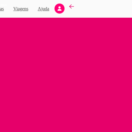
Novo
as
Viagens
Ajuda