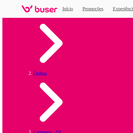
Início
Promoções
Experiênci
Home
Ônibus
Campinas - SP