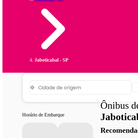
Jaboticabal - SP
Ônibus 
Jabotica
Horário de Embarque
Recomendad