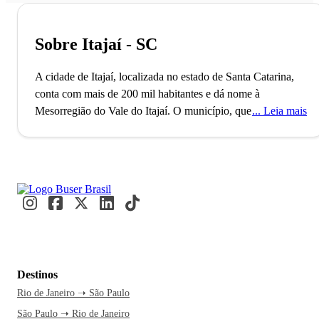
Sobre Itajaí - SC
A cidade de Itajaí, localizada no estado de Santa Catarina,
conta com mais de 200 mil habitantes e dá nome à
Mesorregião do Vale do Itajaí. O município, que é também o
Leia mais
6º mais populoso do estado, foi fundado no ano de 1859 e
possui o 2º maior Produto Interno Bruto (PIB) do estado.
Itajaí é famosa pela sua economia sólida e padrão de
qualidade de vida relativamente alto dos habitantes. A
economia da cidade é fortemente influenciada pelo setor de
pesca, portuário e industrial. O Porto de Itajaí é, inclusive,
responsável pela maior parte das exportações da Região Sul
do Brasil.
Destinos
Cercada por belas praias e uma natureza impressionante,
Rio de Janeiro ➝ São Paulo
Itajaí é considerada um destino bastante popular entre os
São Paulo ➝ Rio de Janeiro
turistas que buscam um lugar mais tranquilo para descansar