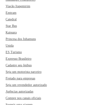
Se você está planejando passar as suas próximas férias em
Viação Itapemirim
Itajaí não pode deixar de conhecer também a Praia da
Emtram
Atalaia, o Porto de Itajaí, o Parque Aquático Zacarias e o
Catedral
Museu Histórico da cidade. Dentre os restaurantes mais
Star Bus
famosos da cidade estão ainda o Boabá Bar e Restaurante, o
Kaissara
Bistrô Dal Molin, o O2 Life Restaurant e o Miguelito
Princesa dos Inhamuns
Mexicano. Ah, se puder escolher, a melhor época para
visitar a cidade é durante o mês de outubro. Época em que é
Unida
realizada a famosa Marejada, festa portuguesa e do pescado
ES Turismo
e principal festa municipal de Itajaí!
Expresso Brasileiro
Cadastre seu ônibus
Seja um motorista parceiro
Fretado para empresas
Seja um revendedor autorizado
Agências autorizadas
Compre nos canais oficiais
Sugerir uma viagem