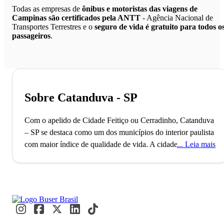
Todas as empresas de
ônibus e motoristas das viagens de
Campinas são certificados pela ANTT
- Agência Nacional de
Transportes Terrestres e o
seguro de vida é gratuito para todos o
passageiros
.
Sobre Catanduva - SP
Com o apelido de Cidade Feitiço ou Cerradinho, Catanduva
– SP se destaca como um dos municípios do interior paulista
com maior índice de qualidade de vida.
A cidade de
Leia mais
Catanduva, localizada no interior de São Paulo, conta com
pouco mais de 100 mil habitantes e é o 72º município mais
populoso do estado. Catanduva, que também já foi
considerada a 39ª cidade mais desenvolvida do país, foi
fundada no ano de 1918 e é considerada uma das cidades
paulistas com melhor qualidade de vida.
O nome de