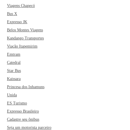
Bar do Takashi e os restaurantes preferidos da cidade, como
Viagens Chapecó
o Restaurante Mandarim, o clássico Iracema e o Bella Capri
Bus X
Pizza. Em Catanduva você pode encontrar inúmeras opções
Expresso JK
de hotéis e pousadas por um preço justo. Dentre os mais
Belos Montes Viagens
famosos e procurados pelos turistas estão o Hotel Líder e o
Kandango Transportes
Paradise Inn Hotel que, inclusive, oferecem um ótimo café
da manhã para os seus hóspedes. Aproveite a viagem!
Viação Itapemirim
Emtram
Catedral
Star Bus
Kaissara
Princesa dos Inhamuns
Unida
ES Turismo
Expresso Brasileiro
Cadastre seu ônibus
Seja um motorista parceiro