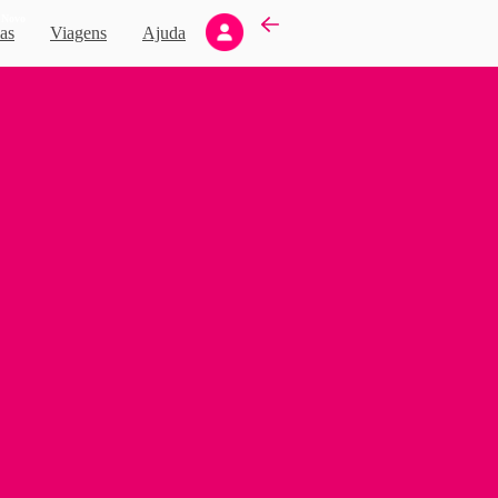
Novo
as
Viagens
Ajuda