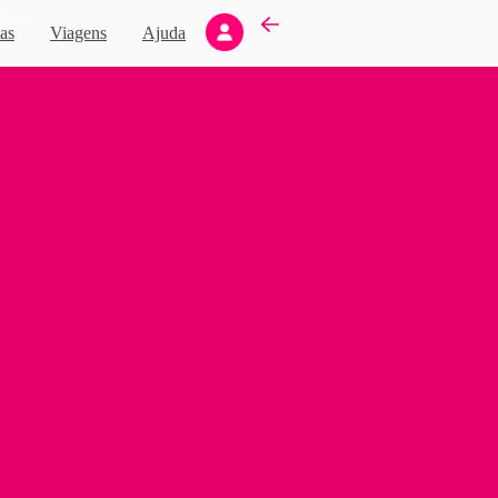
Novo
as
Viagens
Ajuda