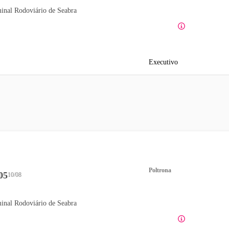
inal Rodoviário de Seabra
Executivo
Poltrona
05
10/08
inal Rodoviário de Seabra