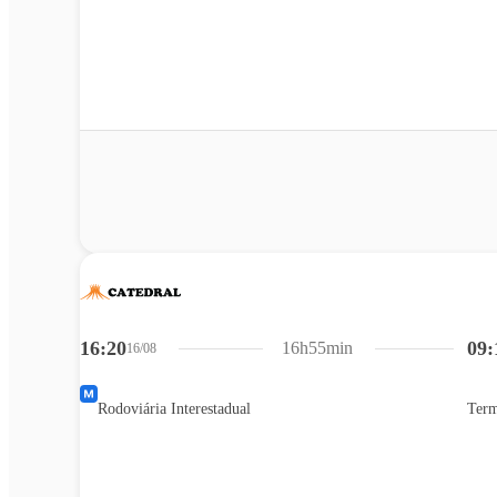
16:20
09:
16h55min
16/08
Rodoviária Interestadual
Term