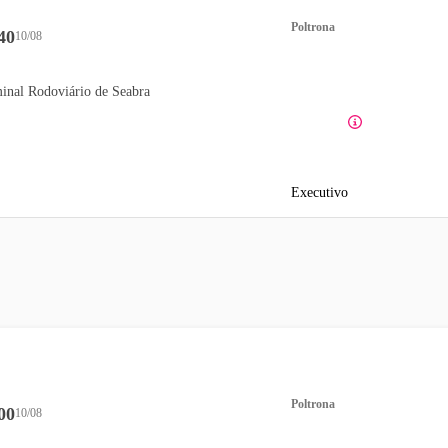
Poltrona
40
10/08
inal Rodoviário de Seabra
Executivo
Poltrona
00
10/08