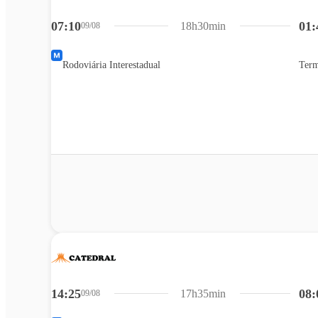
07:10
01:
18h30min
09/08
Rodoviária Interestadual
Term
14:25
08:
17h35min
09/08