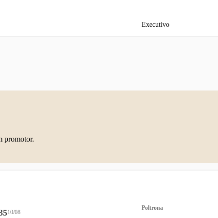
Executivo
m promotor.
Poltrona
35
10/08