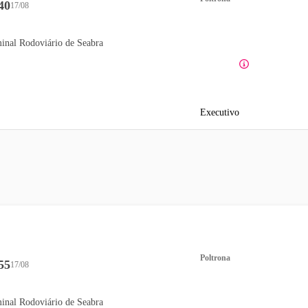
40
17/08
inal Rodoviário de Seabra
Executivo
Poltrona
55
17/08
inal Rodoviário de Seabra