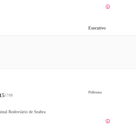
Executivo
Poltrona
15
17/08
inal Rodoviário de Seabra