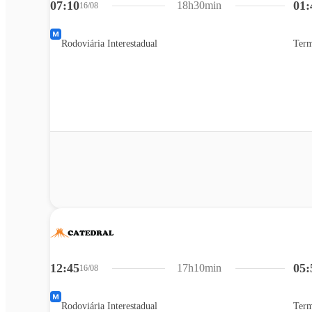
07:10
01:
18h30min
16/08
Rodoviária Interestadual
Term
12:45
05:
17h10min
16/08
Rodoviária Interestadual
Term