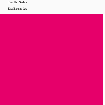
Brasília › Seabra
8 horários
de ônibus encontrados
Escolha uma data