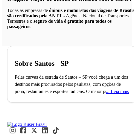
Todas as empresas de
ônibus e motoristas das viagens de Brasíli
são certificados pela ANTT
- Agência Nacional de Transportes
Terrestres e o
seguro de vida é gratuito para todos os
passageiros
.
Sobre Santos - SP
Pelas curvas da estrada de Santos – SP você chega a um dos
destinos mais procurados pelos paulistas, com opções de
praia, restaurantes e esportes radicais.
O maior porto da
Leia mais
América Latina, fundado em 1839, é um dos pilares que
sustentam a economia de Santos. Além de sua importância
econômica, a cidade se destaca por ser sede do poder
executivo paulista em 13 de junho e abrigar a mais antiga
entidade estudantil do Brasil. Todos os dias, moradores e