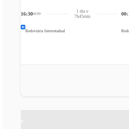
1 dia e
16:30
00:
06/09
7h45min
Rodoviária Interestadual
Rodo