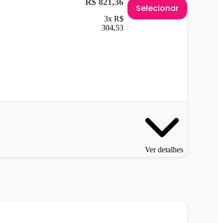
R$ 821,36
Selecionar
3x R$
304,53
Ver detalhes