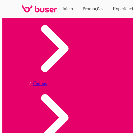
Início
Promoções
Experiênci
Home
Ônibus