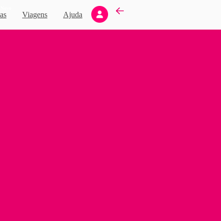
Novo
as
Viagens
Ajuda