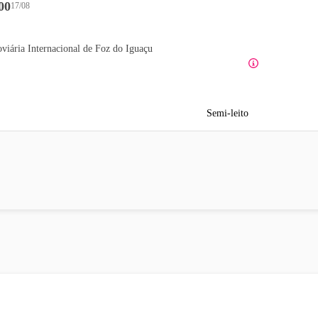
00
17/08
viária Internacional de Foz do Iguaçu
Semi-leito