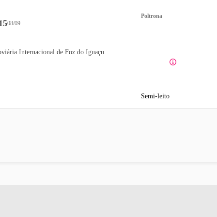
Poltrona
15
08/09
viária Internacional de Foz do Iguaçu
Semi-leito