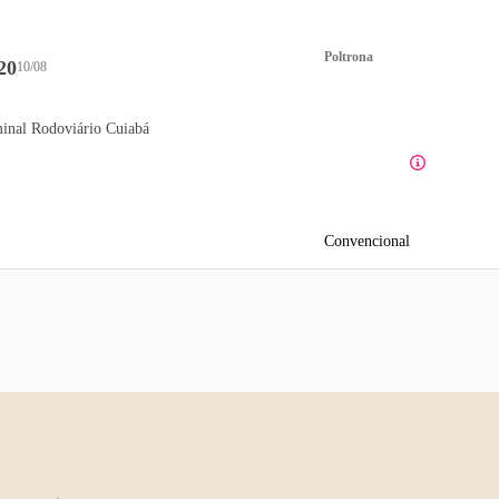
Poltrona
20
10/08
inal Rodoviário Cuiabá
Convencional