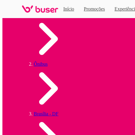
Início
Promoções
Experiênci
Home
Ônibus
Brasília - DF