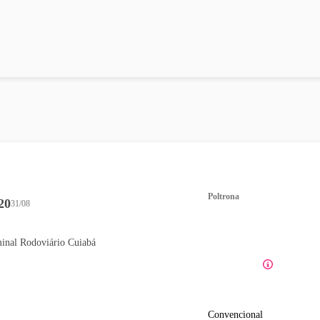
Poltrona
20
31/08
inal Rodoviário Cuiabá
Convencional