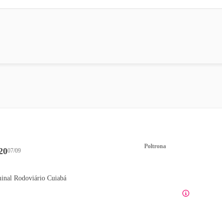
Poltrona
20
07/09
inal Rodoviário Cuiabá