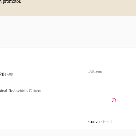
m promotor.
Poltrona
20
17/08
inal Rodoviário Cuiabá
Convencional