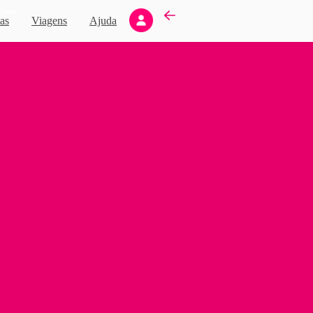
Novo
as
Viagens
Ajuda