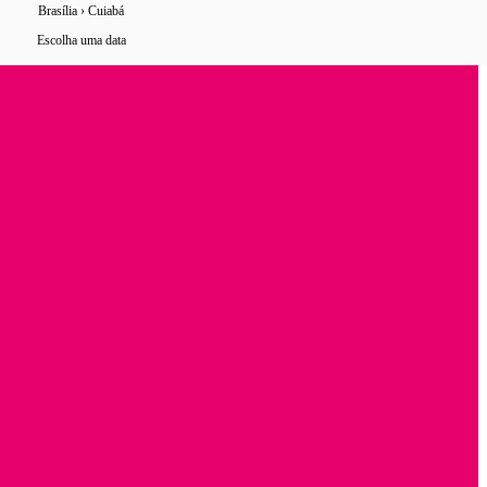
Brasília › Cuiabá
5 horários
de ônibus encontrados
Escolha uma data