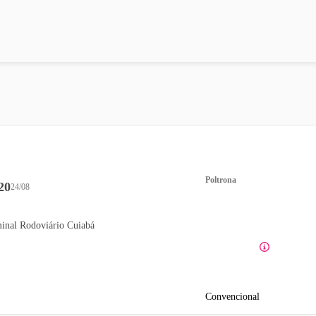
Poltrona
20
24/08
inal Rodoviário Cuiabá
Convencional