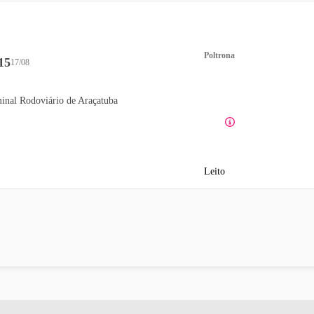
Poltrona
15
17/08
inal Rodoviário de Araçatuba
Leito