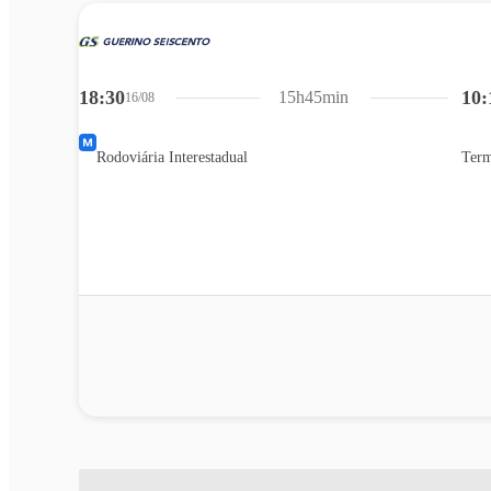
18:30
10:
15h45min
16/08
Rodoviária Interestadual
Term