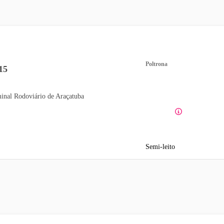
Poltrona
15
inal Rodoviário de Araçatuba
Semi-leito