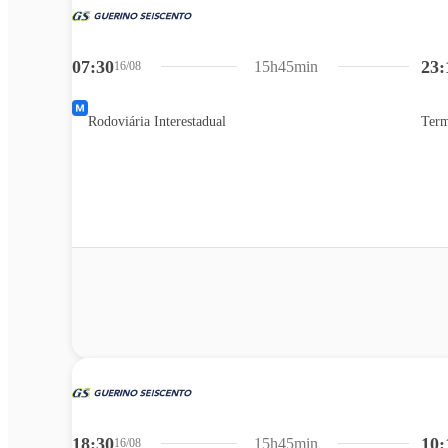
07:30
23:
15h45min
16/08
Rodoviária Interestadual
Term
18:30
10:
15h45min
16/08