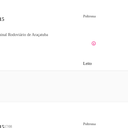
Poltrona
15
inal Rodoviário de Araçatuba
Leito
Poltrona
15
17/08