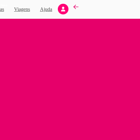
Novo
as
Viagens
Ajuda