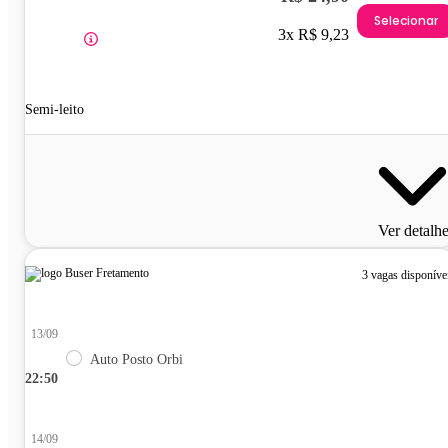
Selecionar
3x R$ 9,23
Semi-leito
Ver detalh
3 vagas disponíve
13/09
Auto Posto Orbi
22:50
14/09