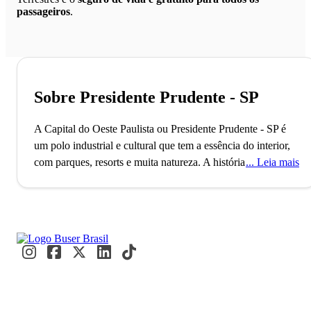
passageiros
.
Sobre Presidente Prudente - SP
A Capital do Oeste Paulista ou Presidente Prudente - SP é
um polo industrial e cultural que tem a essência do interior,
com parques, resorts e muita natureza.
A história do
Leia mais
“vampiro” de Presidente Prudente, que ganhou repercussão
nacional, é um dos fatos mais curiosos da cidade. Conhecida
como a “Capital do Oeste Paulista”, Presidente Prudente
abriga mais de 225 mil habitantes e é um polo cultural e
industrial. Nos parques e espaços culturais, moradores e
visitantes se reúnem para aproveitar a rica programação
local.
A expectativa pelo passeio no Parque Ecológico São
Matheus, um dos mais bonitos da cidade, cresce a cada