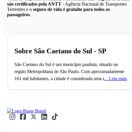
são certificados pela ANTT
- Agência Nacional de Transportes
Terrestres e o
seguro de vida é gratuito para todos os
passageiros
.
Sobre São Caetano do Sul - SP
São Caetano do Sul é um município paulista, situado na
região Metropolitana de São Paulo. Com aproximadamente
161 mil habitantes, a cidade é considerada uma extensão da
Leia mais
metrópole e capital, São Paulo, compondo a região
conhecida como ABC Paulista.
A cidade coleciona bons títulos, que atraem anualmente mais
pessoas de todas as regiões do Brasil para lá. Com a nota
0,862, em uma escala que vai de 0 a 1, São Caetano tem o
melhor Índice de Desenvolvimento Humano (IDH) do país.