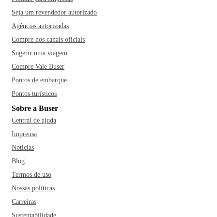
E se você é chocólatra (ou não) faça uma visita à fábrica de
Seja um revendedor autorizado
chocolate Pan, em funcionamento desde 1935. Todos os
Agências autorizadas
dias a fábrica recebe excursões escolares e visitas avulsas
Compre nos canais oficiais
para entender mais como são produzidos os deliciosos
Sugerir uma viagem
chocolates Pan. Um passeio delicioso e acessível!
Compre Vale Buser
Pontos de embarque
Pontos turísticos
Sobre a Buser
Central de ajuda
Imprensa
Notícias
Blog
Termos de uso
Nossas políticas
Carreiras
Sustentabilidade