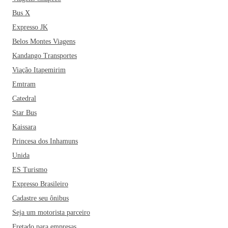
Bus X
Ainda no campo das artes, a cidade se destaca por ser
Expresso JK
endereço de uma das instituições mais antigas dedicadas à
Belos Montes Viagens
formação de artistas no estado de São Paulo, a Fundação das
Kandango Transportes
Artes de São Caetano do Sul. Por lá, já passaram grandes
nomes do cenário artístico brasileira como Cássia Kiss,
Viação Itapemirim
Fábio Assunção, André Segatti e o diretor Ulysses Cruz.
Emtram
Catedral
Se você estiver organizando uma viagem para São Caetano
Star Bus
do Sul reserve algumas horas para aproveitar um dos
Kaissara
recantos prediletos dos "locais", o Parque Botânico. O local
Princesa dos Inhamuns
conta com 23 mil metros quadrados repletos de árvores
frutíferas, lago carpas e grutas, fontes, entre outros atrativos.
Unida
Ainda falando de opções em que você pode ter um contato
ES Turismo
mais direto com a natureza, considere uma visita ao Espaço
Expresso Brasileiro
Verde Chico. Além de espaços arborizados, o espaço tem
Cadastre seu ônibus
uma infraestrutura incrível para a prática de diversos
Seja um motorista parceiro
esportes.
Fretado para empresas